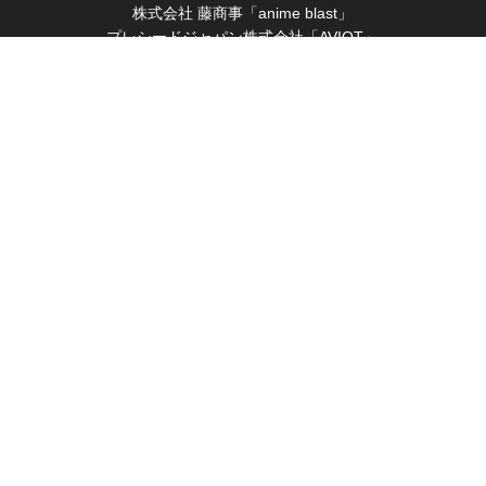
株式会社 藤商事「anime blast」
プレシードジャパン株式会社「AVIOT」
2023-02-21
株式会社 文化放送エクステンド
授賞部門名称変更のお知らせ
株式会社 ポニーキャニオン
モイ株式会社「ツイキャスプレミア」
2022-10-07
吉本興業株式会社
MVS中間発表！（9/30現在）
後援
2022-09-20
「声優アワード」×映画「その声のあなたへ」特設ページが
経済産業省
一般社団法人 日本音声製作者連盟
OPEN！
一般社団法人 日本動画協会
一般社団法人 コンピュータエンターテインメント協会
2022-09-01
一般社団法人 衛星放送協会
『第十七回声優アワード新人発掘オーディション』応募に
ついて
協力
2022-09-01
一般社団法人 日本声優事業社協議会
『第十七回 声優アワード』開催決定！
協同組合 日本俳優連合